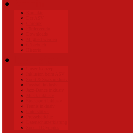
Verein
Kontakte
Der ASV
Chronik
Förderverein
Downloads
Mitglied werden
Gästebuch
Historie
Inklusion
Unser Konzept
Inklusion beim ASV
Sport & Spaß inklusiv
Fussball inklusiv
Jazz-Dance inklusiv
Musik inklusiv
Stocksport inklusiv
Tennis inklusiv
Unterstützer
Presseberichte
Datenschutzerklärung
Special Olympics