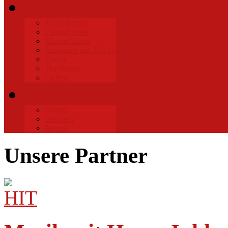
Sportangebote
Kinderfitness
Frauenfitness
Männerfitness
Jazzdance und Hip-Hop
Tennis
Tischtennis
Laufen
Fussball
Aktive
Senioren
Jugend
Unsere Partner