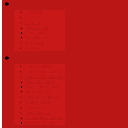
Verein
Kontakte
Der ASV
Chronik
Förderverein
Downloads
Mitglied werden
Gästebuch
Historie
Inklusion
Unser Konzept
Inklusion beim ASV
Sport & Spaß inklusiv
Fussball inklusiv
Jazz-Dance inklusiv
Musik inklusiv
Stocksport inklusiv
Tennis inklusiv
Unterstützer
Presseberichte
Datenschutzerklärung
Special Olympics