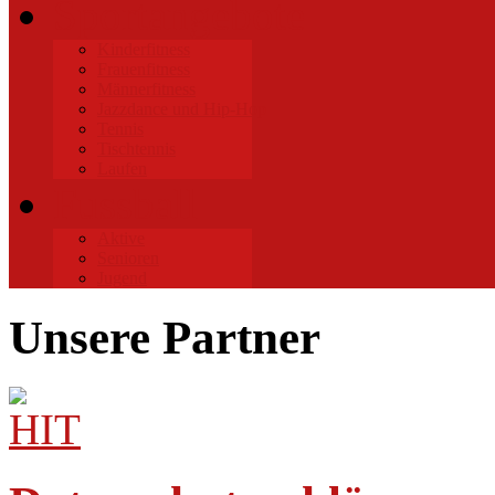
Sportangebote
Kinderfitness
Frauenfitness
Männerfitness
Jazzdance und Hip-Hop
Tennis
Tischtennis
Laufen
Fussball
Aktive
Senioren
Jugend
Unsere Partner