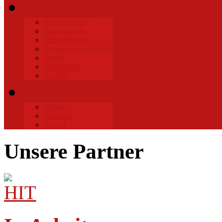
Sportangebote
Kinderfitness
Frauenfitness
Männerfitness
Jazzdance und Hip-Hop
Tennis
Tischtennis
Laufen
Fussball
Aktive
Senioren
Jugend
Unsere Partner