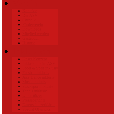
Verein
Kontakte
Der ASV
Chronik
Förderverein
Downloads
Mitglied werden
Gästebuch
Historie
Inklusion
Unser Konzept
Inklusion beim ASV
Sport & Spaß inklusiv
Fussball inklusiv
Jazz-Dance inklusiv
Musik inklusiv
Stocksport inklusiv
Tennis inklusiv
Unterstützer
Presseberichte
Datenschutzerklärung
Special Olympics