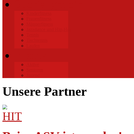
Sportangebote
Kinderfitness
Frauenfitness
Männerfitness
Jazzdance und Hip-Hop
Tennis
Tischtennis
Laufen
Fussball
Aktive
Senioren
Jugend
Unsere Partner