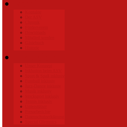
Verein
Kontakte
Der ASV
Chronik
Förderverein
Downloads
Mitglied werden
Gästebuch
Historie
Inklusion
Unser Konzept
Inklusion beim ASV
Sport & Spaß inklusiv
Fussball inklusiv
Jazz-Dance inklusiv
Musik inklusiv
Stocksport inklusiv
Tennis inklusiv
Unterstützer
Presseberichte
Datenschutzerklärung
Special Olympics