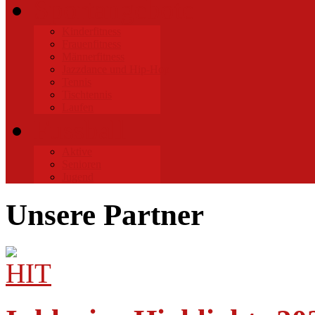
Sportangebote
Kinderfitness
Frauenfitness
Männerfitness
Jazzdance und Hip-Hop
Tennis
Tischtennis
Laufen
Fussball
Aktive
Senioren
Jugend
Unsere Partner