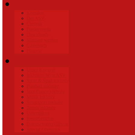
Verein
Kontakte
Der ASV
Chronik
Förderverein
Downloads
Mitglied werden
Gästebuch
Historie
Inklusion
Unser Konzept
Inklusion beim ASV
Sport & Spaß inklusiv
Fussball inklusiv
Jazz-Dance inklusiv
Musik inklusiv
Stocksport inklusiv
Tennis inklusiv
Unterstützer
Presseberichte
Datenschutzerklärung
Special Olympics