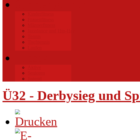
Sportangebote
Kinderfitness
Frauenfitness
Männerfitness
Jazzdance und Hip-Hop
Tennis
Tischtennis
Laufen
Fussball
Aktive
Senioren
Jugend
Ü32 - Derbysieg und Sp