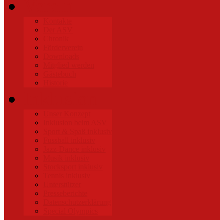
Verein
Kontakte
Der ASV
Chronik
Förderverein
Downloads
Mitglied werden
Gästebuch
Historie
Inklusion
Unser Konzept
Inklusion beim ASV
Sport & Spaß inklusiv
Fussball inklusiv
Jazz-Dance inklusiv
Musik inklusiv
Stocksport inklusiv
Tennis inklusiv
Unterstützer
Presseberichte
Datenschutzerklärung
Special Olympics