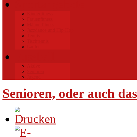
Sportangebote
Kinderfitness
Frauenfitness
Männerfitness
Jazzdance und Hip-Hop
Tennis
Tischtennis
Laufen
Fussball
Aktive
Senioren
Jugend
Senioren, oder auch d