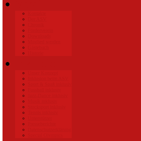
Verein
Kontakte
Der ASV
Chronik
Förderverein
Downloads
Mitglied werden
Gästebuch
Historie
Inklusion
Unser Konzept
Inklusion beim ASV
Sport & Spaß inklusiv
Fussball inklusiv
Jazz-Dance inklusiv
Musik inklusiv
Stocksport inklusiv
Tennis inklusiv
Unterstützer
Presseberichte
Datenschutzerklärung
Special Olympics