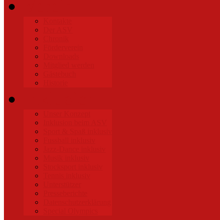
Verein
Kontakte
Der ASV
Chronik
Förderverein
Downloads
Mitglied werden
Gästebuch
Historie
Inklusion
Unser Konzept
Inklusion beim ASV
Sport & Spaß inklusiv
Fussball inklusiv
Jazz-Dance inklusiv
Musik inklusiv
Stocksport inklusiv
Tennis inklusiv
Unterstützer
Presseberichte
Datenschutzerklärung
Special Olympics