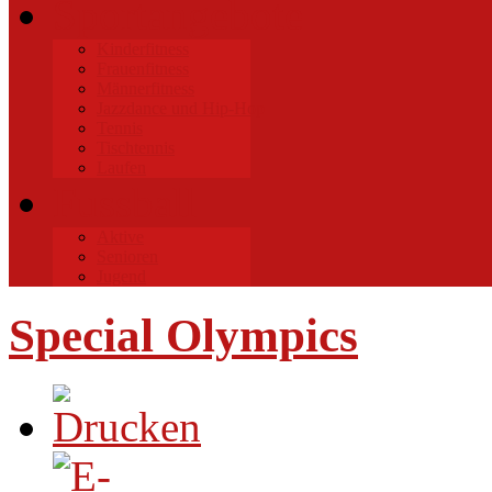
Sportangebote
Kinderfitness
Frauenfitness
Männerfitness
Jazzdance und Hip-Hop
Tennis
Tischtennis
Laufen
Fussball
Aktive
Senioren
Jugend
Special Olympics