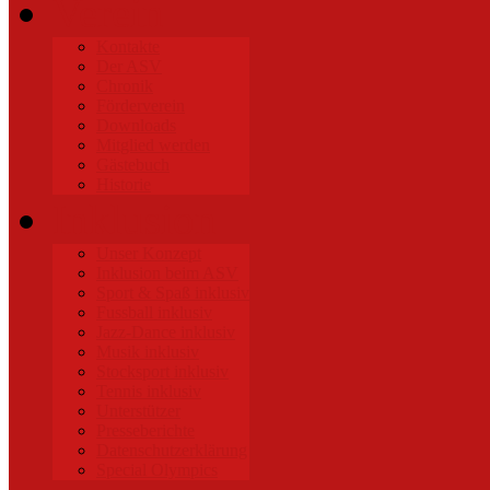
Verein
Kontakte
Der ASV
Chronik
Förderverein
Downloads
Mitglied werden
Gästebuch
Historie
Inklusion
Unser Konzept
Inklusion beim ASV
Sport & Spaß inklusiv
Fussball inklusiv
Jazz-Dance inklusiv
Musik inklusiv
Stocksport inklusiv
Tennis inklusiv
Unterstützer
Presseberichte
Datenschutzerklärung
Special Olympics