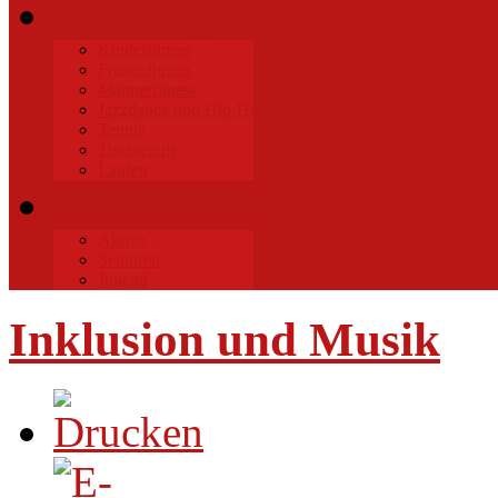
Sportangebote
Kinderfitness
Frauenfitness
Männerfitness
Jazzdance und Hip-Hop
Tennis
Tischtennis
Laufen
Fussball
Aktive
Senioren
Jugend
Inklusion und Musik