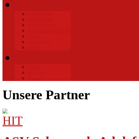
Sportangebote
Kinderfitness
Frauenfitness
Männerfitness
Jazzdance und Hip-Hop
Tennis
Tischtennis
Laufen
Fussball
Aktive
Senioren
Jugend
Unsere Partner