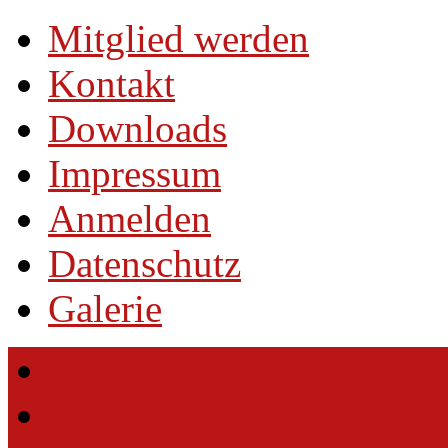
entlichen
Mitglied werden
Kontakt
chaftsbild
Downloads
chten
Impressum
d
Anmelden
Datenschutz
Galerie
en
e.
Home
HuK
,