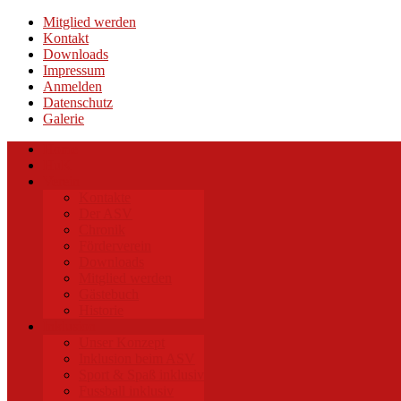
Mitglied werden
Kontakt
Downloads
Impressum
Anmelden
Datenschutz
Galerie
Home
HuK
Verein
Kontakte
Der ASV
Chronik
Förderverein
Downloads
Mitglied werden
Gästebuch
Historie
Inklusion
Unser Konzept
Inklusion beim ASV
Sport & Spaß inklusiv
Fussball inklusiv