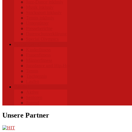
Jazz-Dance inklusiv
Musik inklusiv
Stocksport inklusiv
Tennis inklusiv
Unterstützer
Presseberichte
Datenschutzerklärung
Special Olympics
Sportangebote
Kinderfitness
Frauenfitness
Männerfitness
Jazzdance und Hip-Hop
Tennis
Tischtennis
Laufen
Fussball
Aktive
Senioren
Jugend
Unsere Partner