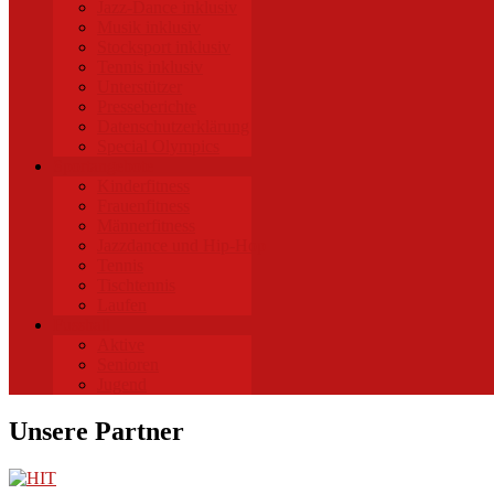
Jazz-Dance inklusiv
Musik inklusiv
Stocksport inklusiv
Tennis inklusiv
Unterstützer
Presseberichte
Datenschutzerklärung
Special Olympics
Sportangebote
Kinderfitness
Frauenfitness
Männerfitness
Jazzdance und Hip-Hop
Tennis
Tischtennis
Laufen
Fussball
Aktive
Senioren
Jugend
Unsere Partner