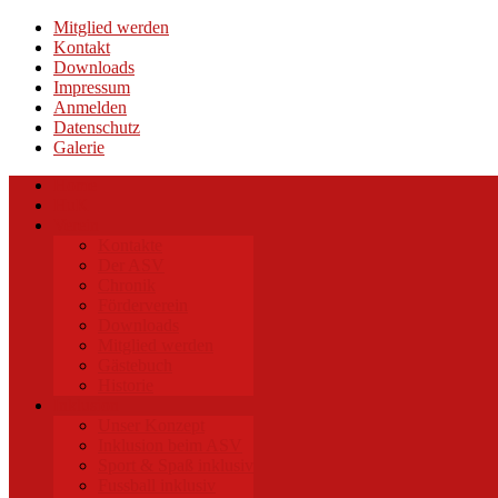
Mitglied werden
Kontakt
Downloads
Impressum
Anmelden
Datenschutz
Galerie
Home
HuK
Verein
Kontakte
Der ASV
Chronik
Förderverein
Downloads
Mitglied werden
Gästebuch
Historie
Inklusion
Unser Konzept
Inklusion beim ASV
Sport & Spaß inklusiv
Fussball inklusiv