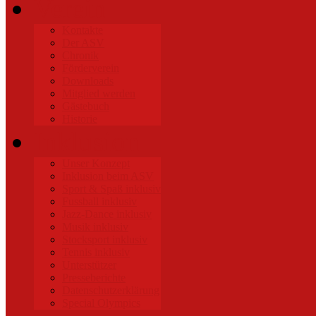
Verein
Kontakte
Der ASV
Chronik
Förderverein
Downloads
Mitglied werden
Gästebuch
Historie
Inklusion
Unser Konzept
Inklusion beim ASV
Sport & Spaß inklusiv
Fussball inklusiv
Jazz-Dance inklusiv
Musik inklusiv
Stocksport inklusiv
Tennis inklusiv
Unterstützer
Presseberichte
Datenschutzerklärung
Special Olympics