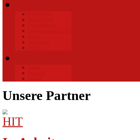
Sportangebote
Kinderfitness
Frauenfitness
Männerfitness
Jazzdance und Hip-Hop
Tennis
Tischtennis
Laufen
Fussball
Aktive
Senioren
Jugend
Unsere Partner