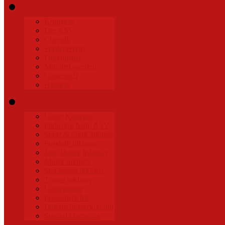
Verein
Kontakte
Der ASV
Chronik
Förderverein
Downloads
Mitglied werden
Gästebuch
Historie
Inklusion
Unser Konzept
Inklusion beim ASV
Sport & Spaß inklusiv
Fussball inklusiv
Jazz-Dance inklusiv
Musik inklusiv
Stocksport inklusiv
Tennis inklusiv
Unterstützer
Presseberichte
Datenschutzerklärung
Special Olympics