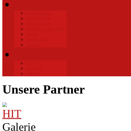
Sportangebote
Kinderfitness
Frauenfitness
Männerfitness
Jazzdance und Hip-Hop
Tennis
Tischtennis
Laufen
Fussball
Aktive
Senioren
Jugend
Unsere Partner
Galerie