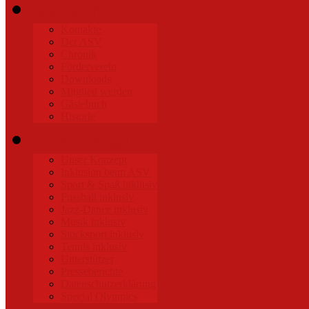
Verein
Kontakte
Der ASV
Chronik
Förderverein
Downloads
Mitglied werden
Gästebuch
Historie
Inklusion
Unser Konzept
Inklusion beim ASV
Sport & Spaß inklusiv
Fussball inklusiv
Jazz-Dance inklusiv
Musik inklusiv
Stocksport inklusiv
Tennis inklusiv
Unterstützer
Presseberichte
Datenschutzerklärung
Special Olympics