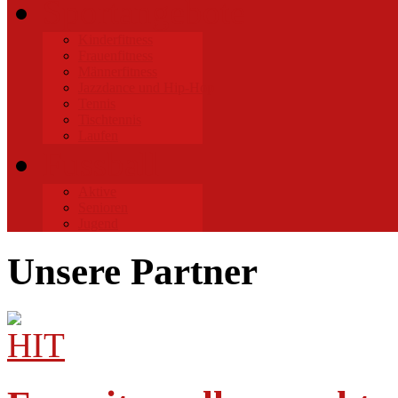
Sportangebote
Kinderfitness
Frauenfitness
Männerfitness
Jazzdance und Hip-Hop
Tennis
Tischtennis
Laufen
Fussball
Aktive
Senioren
Jugend
Unsere Partner