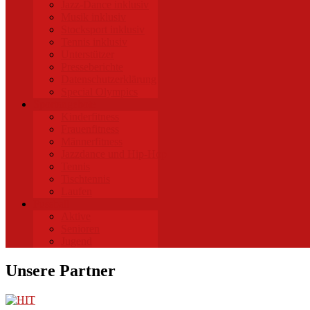
Jazz-Dance inklusiv
Musik inklusiv
Stocksport inklusiv
Tennis inklusiv
Unterstützer
Presseberichte
Datenschutzerklärung
Special Olympics
Sportangebote
Kinderfitness
Frauenfitness
Männerfitness
Jazzdance und Hip-Hop
Tennis
Tischtennis
Laufen
Fussball
Aktive
Senioren
Jugend
Unsere Partner