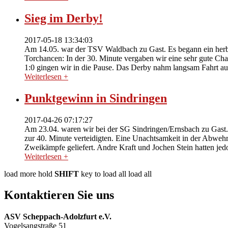
Sieg im Derby!
2017-05-18 13:34:03
Am 14.05. war der TSV Waldbach zu Gast. Es begann ein herb
Torchancen: In der 30. Minute vergaben wir eine sehr gute Cha
1:0 gingen wir in die Pause. Das Derby nahm langsam Fahrt auf
Weiterlesen +
Punktgewinn in Sindringen
2017-04-26 07:17:27
Am 23.04. waren wir bei der SG Sindringen/Ernsbach zu Gast. Wi
zur 40. Minute verteidigten. Eine Unachtsamkeit in der Abwehr
Zweikämpfe geliefert. Andre Kraft und Jochen Stein hatten je
Weiterlesen +
load more
hold
SHIFT
key to load all
load all
Kontaktieren Sie uns
ASV Scheppach-Adolzfurt e.V.
Vogelsangstraße 51