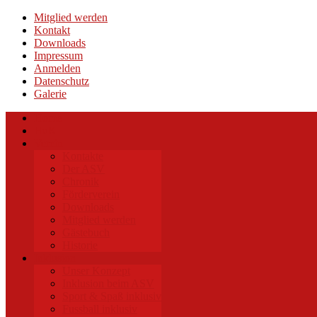
Mitglied werden
Kontakt
Downloads
Impressum
Anmelden
Datenschutz
Galerie
Home
HuK
Verein
Kontakte
Der ASV
Chronik
Förderverein
Downloads
Mitglied werden
Gästebuch
Historie
Inklusion
Unser Konzept
Inklusion beim ASV
Sport & Spaß inklusiv
Fussball inklusiv