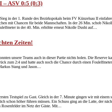
 – ASV 0:5 (0:3)
Sieg in der 1. Runde des Bezirkspokals beim FV Künzelsau II einfahren.
chen mit Chancen für beide Mannschaften. In der 26 Min. schob Nikol
lelfmeter in der 40. Min. erhöhte erneut Nikolle Dushi auf
…
chten Zeiten!
nten unsere Teams auch in dieser Partie nichts holen. Die Reserve kam
rück zum 2:4 und hatte auch noch die Chance durch einen Foulelfmeter
 Markus Stang und Jason
…
en Testspiel zu Gast. Gleich in der 7. Minute gingen wir mit einem 
tlich schon höher führen müssen. Ein Schuss ging an die Latte, der näch
a Rosenfelder im Netz der Gäste. Mit
…