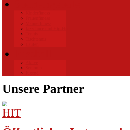
Sportangebote
Kinderfitness
Frauenfitness
Männerfitness
Jazzdance und Hip-Hop
Tennis
Tischtennis
Laufen
Fussball
Aktive
Senioren
Jugend
Unsere Partner