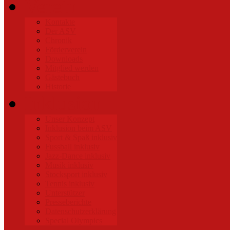
Verein
Kontakte
Der ASV
Chronik
Förderverein
Downloads
Mitglied werden
Gästebuch
Historie
Inklusion
Unser Konzept
Inklusion beim ASV
Sport & Spaß inklusiv
Fussball inklusiv
Jazz-Dance inklusiv
Musik inklusiv
Stocksport inklusiv
Tennis inklusiv
Unterstützer
Presseberichte
Datenschutzerklärung
Special Olympics