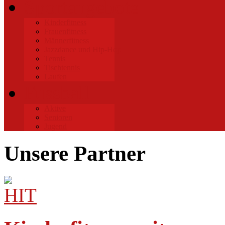
Sportangebote
Kinderfitness
Frauenfitness
Männerfitness
Jazzdance und Hip-Hop
Tennis
Tischtennis
Laufen
Fussball
Aktive
Senioren
Jugend
Unsere Partner