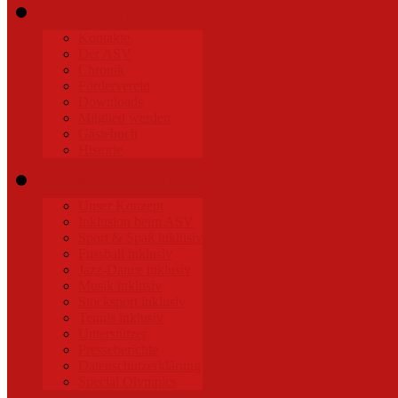
Verein
Kontakte
Der ASV
Chronik
Förderverein
Downloads
Mitglied werden
Gästebuch
Historie
Inklusion
Unser Konzept
Inklusion beim ASV
Sport & Spaß inklusiv
Fussball inklusiv
Jazz-Dance inklusiv
Musik inklusiv
Stocksport inklusiv
Tennis inklusiv
Unterstützer
Presseberichte
Datenschutzerklärung
Special Olympics